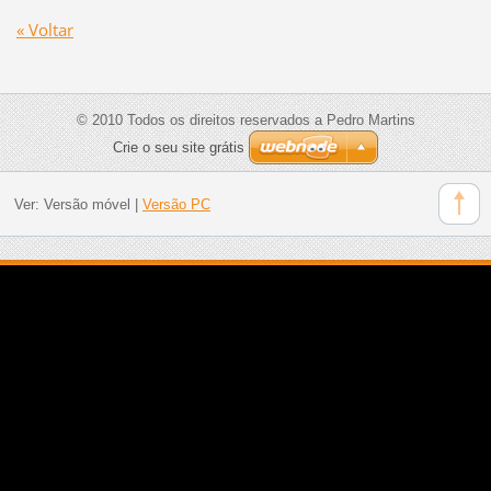
« Voltar
© 2010 Todos os direitos reservados a Pedro Martins
Crie o seu site grátis
Ver:
Versão móvel
|
Versão PC