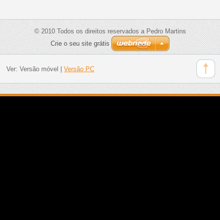
© 2010 Todos os direitos reservados a Pedro Martins
Crie o seu site grátis
Ver:
Versão móvel
|
Versão PC