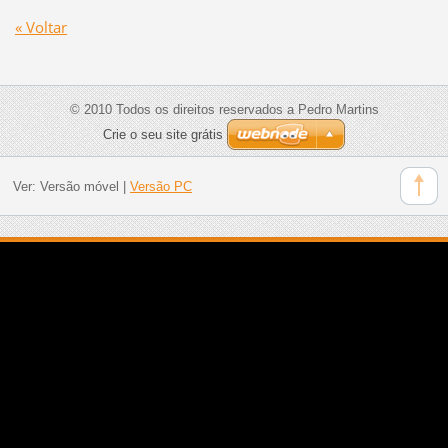
« Voltar
© 2010 Todos os direitos reservados a Pedro Martins
Crie o seu site grátis
Ver:
Versão móvel
|
Versão PC