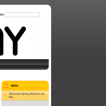
AR:
PROCURAR
MENU
Welcome Spring Meninos do
Rio